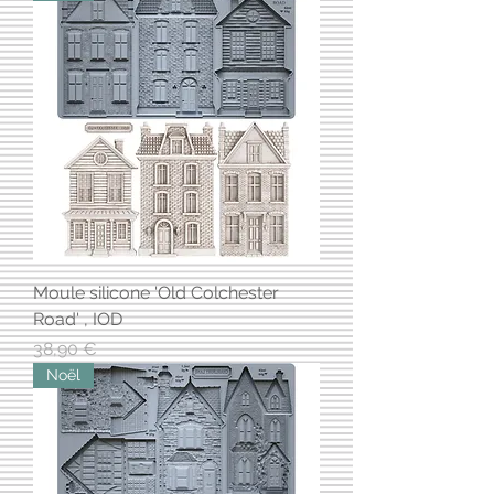
Moule silicone 'Old Colchester
Road' , IOD
Prix
38,90 €
Noël