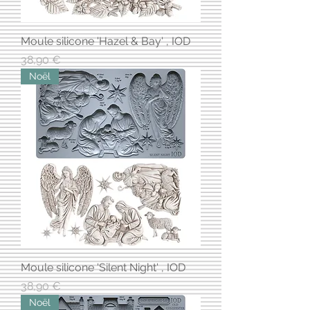
Moule silicone 'Hazel & Bay' , IOD
Prix
38,90 €
Noël
Moule silicone 'Silent Night' , IOD
Prix
38,90 €
Noël