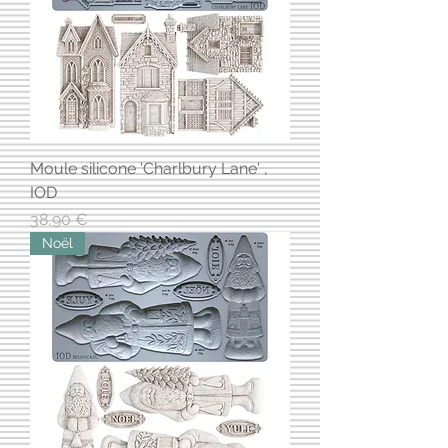
Moule silicone 'Charlbury Lane' ,
IOD
Prix
38,90 €
Noël