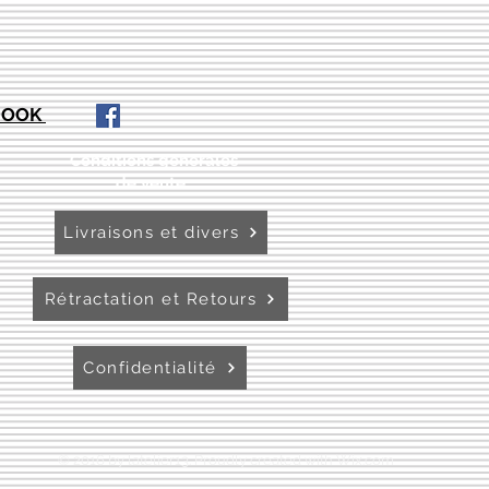
EBOOK
Conditions générales
de vente:
:
Livraisons et divers
Rétractation et Retours
Confidentialité
© 2016 by latelier13. Proudly created with
Wix.com