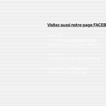
Visitez aussi notre page FAC
CONTACT:
courriel:
info@latelier13.be
téléphone: 00(32)474-649433
adresse:
5555 Bièvre, rue de Dinant 41
L'Atelier 13, phil&co srl
TVA: BE 0461 089 894