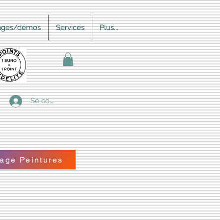
ages/démos
Services
Plus...
Se connecter
age Peintures