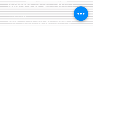
téléphone:
00(32)474-649433
adresse:
5555 Bièvre, rue de Dinant 41
L'Atelier 13, phil&co srl
TVA: BE
0461 089 894