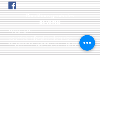
Conditions générales
de vente:
:
CONTACT:
courriel:
info@latelier13.be
téléphone:
00(32)474-649433
adresse:
5555 Bièvre, rue de Dinant 41
L'Atelier 13, phil&co srl
TVA: BE
0461 089 894