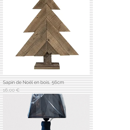
Sapin de Noël en bois, 56cm
Prix
16,00 €