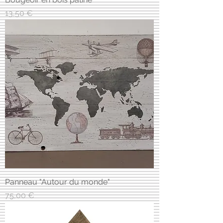
Prix
13,50 €
Panneau "Autour du monde"
Prix
75,00 €