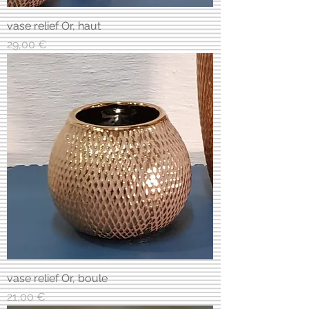
vase relief Or, haut
Prix
29,00 €
vase relief Or, boule
Prix
21,00 €