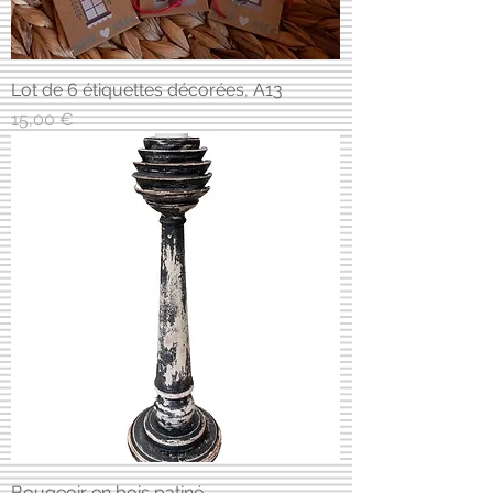
Lot de 6 étiquettes décorées, A13
Prix
15,00 €
Bougeoir en bois patiné