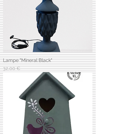
Lampe "Mineral Black"
Prix
32,00 €