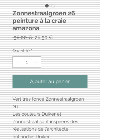
Zonnestraalgroen 26
peinture à la craie
amazona
Prix
Prix
 38,00 € 
28,50 €
original
promotionnel
Quantité
*
Ajouter au panier
Vert très foncé Zonnestraalgroen
26.
Les couleurs Duiker et
Zonnestraal sont inspirées des
réalisations de l'architecte
hollandais Duiker.