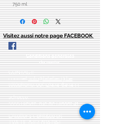
750 ml
Visitez aussi notre page FACEBOOK
Conditions générales
de vente:
:
CONTACT:
courriel:
info@latelier13.be
téléphone:
00(32)474-649433
adresse:
5555 Bièvre, rue de Dinant 41
L'Atelier 13, phil&co srl
TVA: BE
0461 089 894