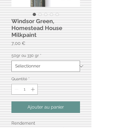
Windsor Green,
Homestead House
Milkpaint
Prix
7,00 €
50gr ou 330 gr
*
Quantité
*
Ajouter au panier
Rendement