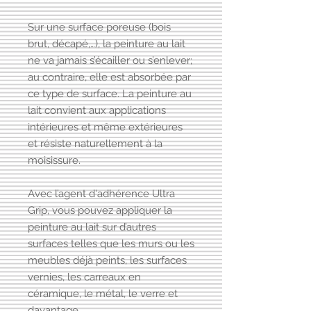
Sur une surface poreuse (bois
brut, décapé,…), la peinture au lait
ne va jamais s’écailler ou s’enlever;
au contraire, elle est absorbée par
ce type de surface. La peinture au
lait convient aux applications
intérieures et même extérieures
et résiste naturellement à la
moisissure.
Avec l’agent d'adhérence Ultra
Grip, vous pouvez appliquer la
peinture au lait sur d’autres
surfaces telles que les murs ou les
meubles déjà peints, les surfaces
vernies, les carreaux en
céramique, le métal, le verre et
davantage.