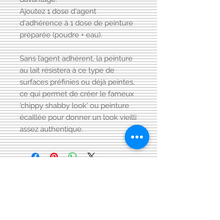
Ajoutez 1 dose d'agent
d'adhérence à 1 dose de peinture
préparée (poudre + eau).
Sans l’agent adhérent, la peinture
au lait résistera à ce type de
surfaces préfinies ou déjà peintes,
ce qui permet de créer le fameux
'chippy shabby look' ou peinture
écaillée pour donner un look vieilli
assez authentique.
Visitez aussi notre page FACEBOOK
Conditions générales