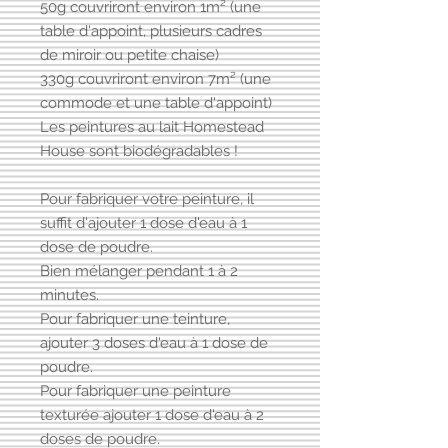
50g couvriront environ 1m² (une
table d'appoint, plusieurs cadres
de miroir ou petite chaise)
330g couvriront environ 7m² (une
commode et une table d'appoint)
Les peintures au lait Homestead
House sont biodégradables !
Pour fabriquer votre peinture, il
suffit d'ajouter 1 dose d'eau à 1
dose de poudre.
Bien mélanger pendant 1 à 2
minutes.
Pour fabriquer une teinture,
ajouter 3 doses d'eau à 1 dose de
poudre.
Pour fabriquer une peinture
texturée ajouter 1 dose d'eau à 2
doses de poudre.