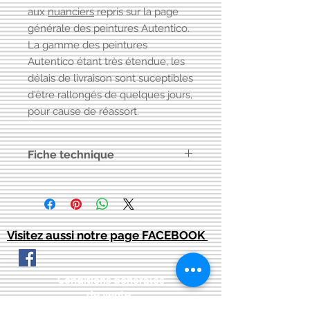
aux
nuanciers
repris sur la page
générale des peintures Autentico.
La gamme des peintures
Autentico étant très étendue, les
délais de livraison sont suceptibles
d'être rallongés de quelques jours,
pour cause de réassort.
Fiche technique
Autentico® Vintage est une vraie
peinture à la craie de haute qualité
conçue pour offrir à vos
meubles avec un nouveau souffle.
Visitez aussi notre page FACEBOOK
Cette peinture douce et poreuse
crée un système ouvert parfait pour
les techniques créatives. Sa
Conditions générales
profondeur de couleur et sa finition
de vente:
:
mate aident à atténuer toutes