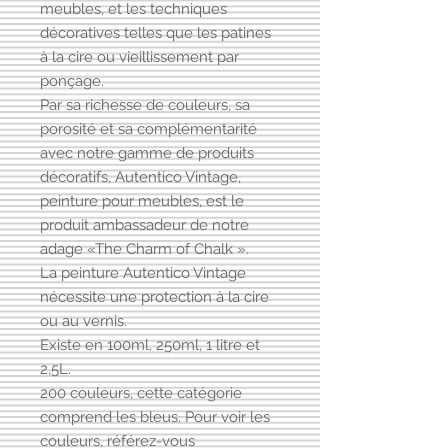
meubles, et les techniques
décoratives telles que les patines
à la cire ou vieillissement par
ponçage.
Par sa richesse de couleurs, sa
porosité et sa complémentarité
avec notre gamme de produits
décoratifs, Autentico Vintage,
peinture pour meubles, est le
produit ambassadeur de notre
adage «The Charm of Chalk ».
La peinture Autentico Vintage
nécessite une protection à la cire
ou au vernis.
Existe en 100ml, 250ml, 1 litre et
2,5L.
200 couleurs, cette catégorie
comprend les bleus. Pour voir les
couleurs, référez-vous