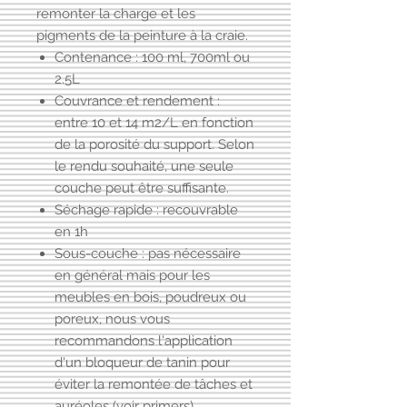
remonter la charge et les
pigments de la peinture à la craie.
Contenance : 100 ml, 700ml ou
2.5L
Couvrance et rendement :
entre 10 et 14 m2/L en fonction
de la porosité du support. Selon
le rendu souhaité, une seule
couche peut être suffisante.
Séchage rapide : recouvrable
en 1h
Sous-couche : pas nécessaire
en général mais pour les
meubles en bois, poudreux ou
poreux, nous vous
recommandons l'application
d'un
bloqueur de tanin
pour
éviter la remontée de tâches et
auréoles (voir primers).