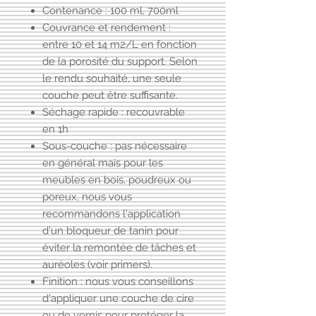
Contenance : 100 ml, 700ml
Couvrance et rendement :
entre 10 et 14 m2/L en fonction
de la porosité du support. Selon
le rendu souhaité, une seule
couche peut être suffisante.
Séchage rapide : recouvrable
en 1h
Sous-couche : pas nécessaire
en général mais pour les
meubles en bois, poudreux ou
poreux, nous vous
recommandons l'application
d'un
bloqueur de tanin
pour
éviter la remontée de tâches et
auréoles (voir primers).
Finition : nous vous conseillons
d'appliquer
une couche de cire
ou
de vernis
pour protéger la