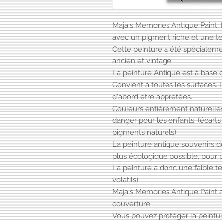
Maja's Memories Antique Paint, 
avec un pigment riche et une te
Cette peinture a été spécialem
ancien et vintage.
La peinture Antique est à base d
Convient à toutes les surfaces.
d'abord être apprêtées.
Couleurs entièrement naturelles
danger pour les enfants. (écarts
pigments naturels).
La peinture antique souvenirs d
plus écologique possible, pour p
La peinture a donc une faible 
volatils).
Maja's Memories Antique Paint 
couverture.
Vous pouvez protéger la peintur