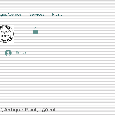
ages/démos
Services
Plus...
Se connecter
, Antique Paint, 150 ml