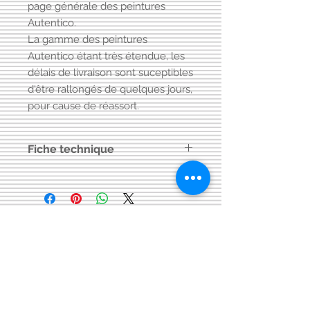
page générale des peintures
Autentico.
La gamme des peintures
Autentico étant très étendue, les
délais de livraison sont suceptibles
d'être rallongés de quelques jours,
pour cause de réassort.
Fiche technique
Cliquez sur ce lien
fiche technique
peinture Versante de Autentico
Visitez aussi notre page FACEBOOK
Conditions générales
de vente:
: