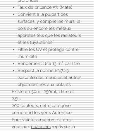
profondes
Taux de brillance 5% (Mate)
Convient à la plupart des
surfaces, y compris les murs, le
bois ou encore les métaux
apprêtés tels que les radiateurs
et les tuyauteries.
Filtre les UV et protège contre
l’humidité
Rendement : 8 à 13 m² par litre
Respect la norme EN71-3
(sécurité des meubles et autres
objet destinés aux enfants.
Existe en 50ml, 250ml, 1 litre et
2,5L.
200 couleurs, cette catégorie
comprend les
verts Autentico
.
Pour voir les couleurs, référez-
vous aux
nuanciers
repris sur la