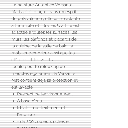
La peinture Autentico Versante
Matt a été conçue dans un esprit
de polyvalence ; elle est résistante
à l’humidité et filtre les UV. Elle est
adaptée à toutes les surfaces, les
murs, les plafonds et placards de
la cuisine, de la salle de bain, le
mobilier d’extérieur ainsi que les
clôtures et les volets.
Idéale pour le relooking de
meubles également, la Versante
Mat contient déjà sa protection et
est lavable.
Respect de l’environnement
A base d’eau
Idéale pour l’extérieur et
l’intérieur
+ de 200 couleurs riches et