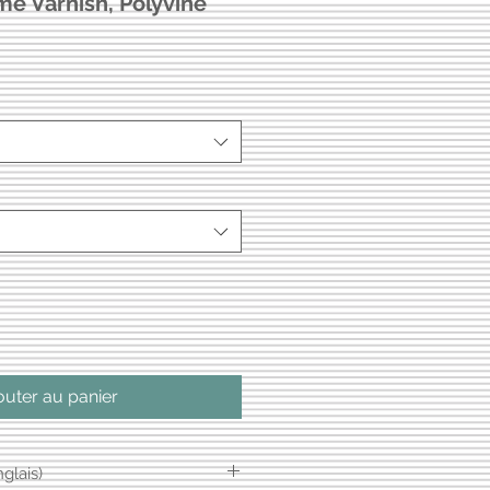
me Varnish, Polyvine
outer au panier
glais)