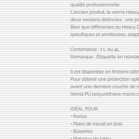
qualité professionnelle.
L'ancien produit, le vernis Hea
deux versions distinctes : une pou
Bien que différentes du Heavy 
spécifiques et améliorées, adapt
Contenance : 1 L ou 4L
Remarque : Étiquette en néerla
Il est disponible en finitions sat
Pour obtenir une protection opt
avant une dernière couche de 
Vernis PU polyuréthane mono-co
IDÉAL POUR
• Portes
• Plans de travail en bois
• Boiseries
• Plateaux de table