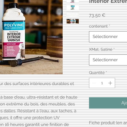
Interior Extre
Prix
73,50 €
contenant
*
Sélectionner
XMat, Satiné
*
Sélectionner
Quantité
*
r des surfaces intérieures durables et
à base d'eau, ultra-résistant et de haute
Aj
tion extrême du bois, des meubles, des
s dalles. Résistant à l'eau, aux taches, à
ques, il offre une protection UV
Fiche produit (en an
n 16 heures garantit une finition de