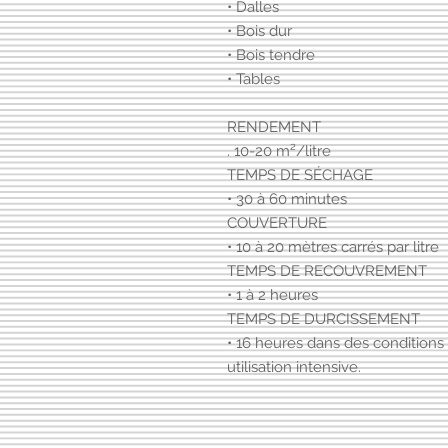
• Dalles
• Bois dur
• Bois tendre
• Tables
RENDEMENT
. 10-20 m²/litre
TEMPS DE SÉCHAGE
• 30 à 60 minutes
COUVERTURE
• 10 à 20 mètres carrés par litre
TEMPS DE RECOUVREMENT
• 1 à 2 heures
TEMPS DE DURCISSEMENT
• 16 heures dans des conditions
utilisation intensive.