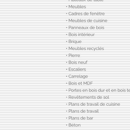
• Meubles
• Cadres de fenêtre
• Meubles de cuisine
• Panneaux de bois
• Bois intérieur
• Brique
• Meubles recyclés
• Pierre
• Bois neuf
• Escaliers
• Carrelage
• Bois et MDF
• Portes en bois dur et en bois 
• Revêtements de sol
• Plans de travail de cuisine
• Plans de travail
• Plans de bar
• Béton