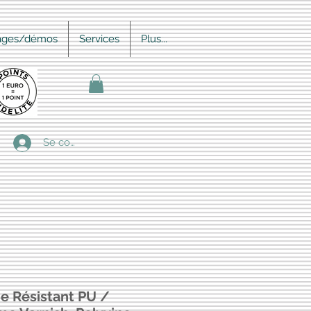
ages/démos
Services
Plus...
Se connecter
e Résistant PU /