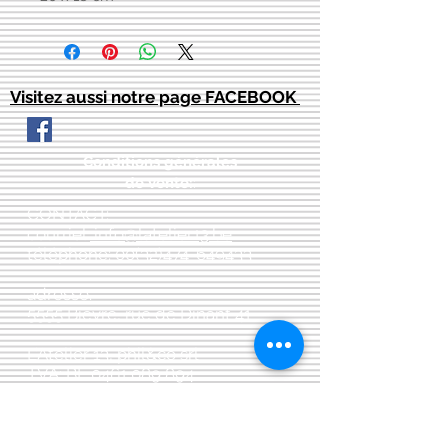
Visitez aussi notre page FACEBOOK
Conditions générales
de vente:
:
CONTACT:
courriel:
info@latelier13.be
téléphone:
00(32)474-649433
adresse:
5555 Bièvre, rue de Dinant 41
L'Atelier 13, phil&co srl
TVA: BE
0461 089 894