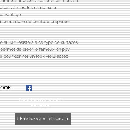
 d’autres surfaces telles que les murs ou
faces vernies, les carreaux en
 davantage.
ence à 1 dose de peinture préparée
e au lait résistera à ce type de surfaces
i permet de créer le fameux 'chippy
e pour donner un look vieilli assez
EBOOK
Conditions générales
de vente:
:
Livraisons et divers