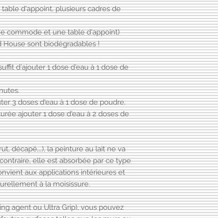
table d'appoint, plusieurs cadres de
ne commode et une table d'appoint)
d House sont biodégradables !
suffit d'ajouter 1 dose d'eau à 1 dose de
nutes.
uter 3 doses d'eau à 1 dose de poudre.
turée ajouter 1 dose d'eau à 2 doses de
t, décapé,…), la peinture au lait ne va
u contraire, elle est absorbée par ce type
onvient aux applications intérieures et
urellement à la moisissure.
ng agent ou Ultra Grip), vous pouvez