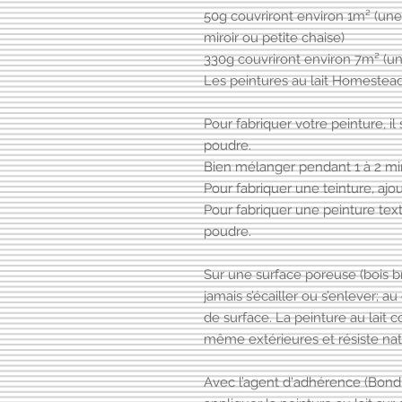
50g couvriront environ 1m² (une 
miroir ou petite chaise)
330g couvriront environ 7m² (u
Les peintures au lait Homestea
Pour fabriquer votre peinture, il 
poudre.
Bien mélanger pendant 1 à 2 mi
Pour fabriquer une teinture, ajo
Pour fabriquer une peinture tex
poudre.
Sur une surface poreuse (bois bru
jamais s’écailler ou s’enlever; a
de surface. La peinture au lait c
même extérieures et résiste nat
Avec l’agent d'adhérence (Bondi