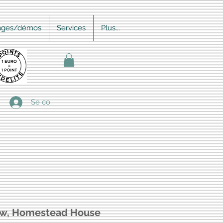
ages/démos
Services
Plus...
Se connecter
ow, Homestead House