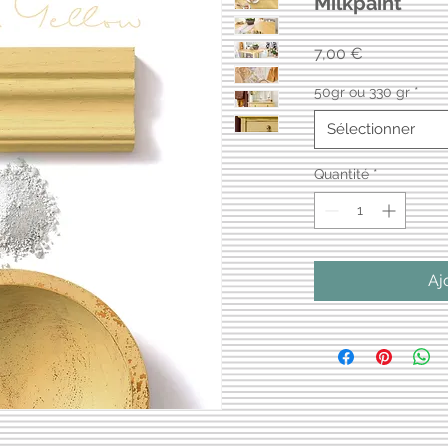
Milkpaint
Prix
7,00 €
50gr ou 330 gr
*
Sélectionner
Quantité
*
Aj