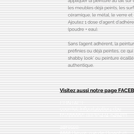
appliquer la peinture au lait sur
les meubles déjà peints, les sur
céramique, le métal, le verre et
Ajoutez 1 dose d'agent d'adhér
(poudre + eau).
Sans l’agent adhérent, la peintur
préfinies ou déjà peintes, ce qu
shabby look' ou peinture écaillé
authentique.
Visitez aussi notre page FAC
CONTACT:
courriel:
info@latelier13.be
téléphone: 00(32)474-649433
adresse:
5555 Bièvre, rue de Dinant 41