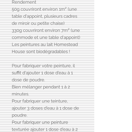
Rendement
50g couvriront environ 1m² (une
table d'appoint, plusieurs cadres
de miroir ou petite chaise)
330g couvriront environ 7m² (une
commode et une table d'appoint)
Les peintures au lait Homestead
House sont biodégradables !
Pour fabriquer votre peinture, il
suffit d'ajouter 1 dose d'eau à 1
dose de poudre.
Bien mélanger pendant 1 à 2
minutes.
Pour fabriquer une teinture,
ajouter 3 doses d'eau à 1 dose de
poudre.
Pour fabriquer une peinture
texturée ajouter 1 dose d'eau à 2