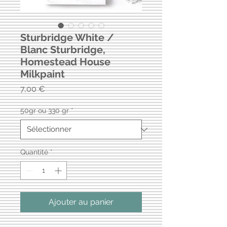
Sturbridge White /
Blanc Sturbridge,
Homestead House
Milkpaint
Prix
7,00 €
50gr ou 330 gr
*
Quantité
*
Ajouter au panier