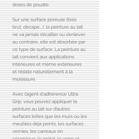
doses de poudre.
Sur une surface poreuse (bois
brut, décapé,…), la peinture au lait
ne va jamais s’écailler ou s’enlever;
au contraire, elle est absorbée par
ce type de surface. La peinture au
lait convient aux applications
intérieures et même extérieures
et résiste naturellement à la
moisissure.
Avec l’agent d'adhérence Ultra
Grip, vous pouvez appliquer la
peinture au lait sur d’autres
surfaces telles que les murs ou les
meubles déjà peints, les surfaces
vernies, les carreaux en
céramique, le métal, le verre et