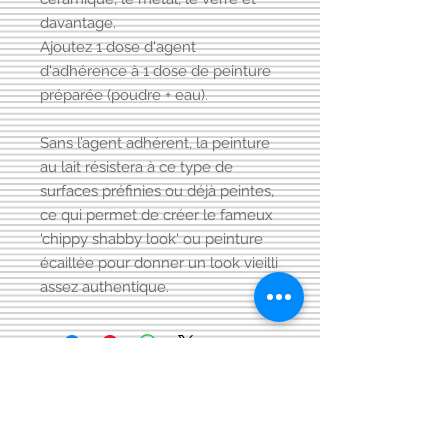
davantage.
Ajoutez 1 dose d'agent
d'adhérence à 1 dose de peinture
préparée (poudre + eau).
Sans l’agent adhérent, la peinture
au lait résistera à ce type de
surfaces préfinies ou déjà peintes,
ce qui permet de créer le fameux
'chippy shabby look' ou peinture
écaillée pour donner un look vieilli
assez authentique.
Visitez aussi notre page FACEBOOK