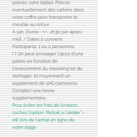
prenez votre tablier. Prévoir
éventuellement des cartons dans
votre coffre pour transporter le
meuble au retour.
À 14h. Durée : +/- 2h30 par après-
midi. / Dates à convenir
Participants: 1 ou 2 personnes
(*) On peut envisager l'ajout d'une
patine en fonction de
l'avancement du relooking (et du
sèchage), et moyennant un
supplément de 10€/personne.
Comptez une heure
supplémentaire.
Pour éviter les frais de livraison,
cochez l'option 'Retrait à l'atelier' =
0€ lors de l'achat en ligne de
votre stage.