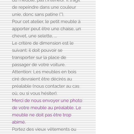
du meuble, pas l'intérieur. Il s'agit
de repeindre dans une couleur
unie, donc sans patine (*).
Pour cet atelier, le petit meuble à
apporter peut être une chaise, un
chevet, une selette, ...
Le critère de dimension est le
suivant: il doit pouvoir se
transporter sur la place de
passager de votre voiture.
Attention: Les meubles en bois
ciré devraient être décirés au
préalable (nous contacter au cas
où, ou si vous hésiter).
Merci de nous envoyer une photo
de votre meuble au préalable. Le
meuble ne doit pas être trop
abimé.
Portez des vieux vêtements ou