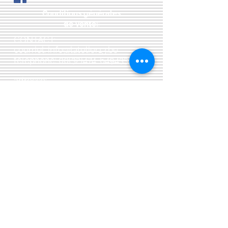
Conditions générales
de vente:
:
CONTACT:
courriel:
info@latelier13.be
téléphone:
00(32)474-649433
adresse:
5555 Bièvre, rue de Dinant 41
L'Atelier 13, phil&co srl
TVA: BE
0461 089 894