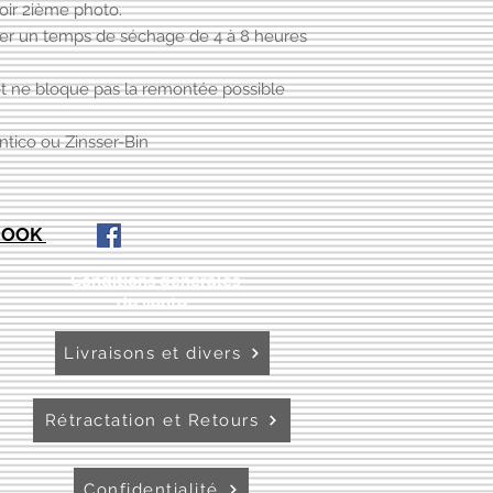
voir 2ième photo.
cter un temps de séchage de 4 à 8 heures
 et ne bloque pas la remontée possible
entico ou Zinsser-Bin
EBOOK
Conditions générales
de vente:
:
Livraisons et divers
Rétractation et Retours
Confidentialité