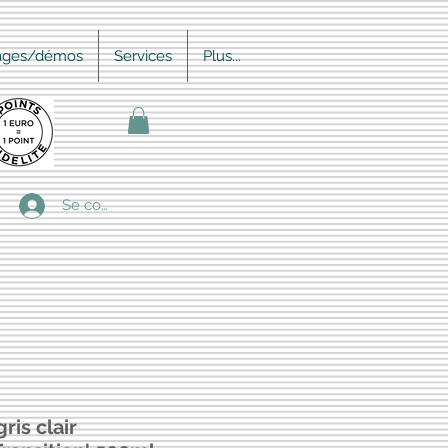
ages/démos
Services
Plus...
Se connecter
ris clair