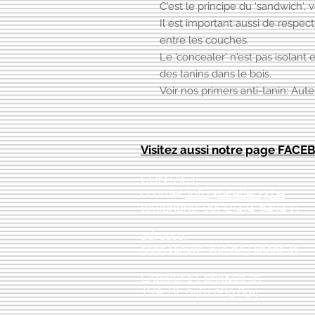
C'est le principe du 'sandwich', 
Il est important aussi de respe
entre les couches.
Le 'concealer' n'est pas isolant
des tanins dans le bois.
Voir nos primers anti-tanin: Aut
Visitez aussi notre page FAC
CONTACT:
courriel:
info@latelier13.be
téléphone: 00(32)474-649433
adresse:
5555 Bièvre, rue de Dinant 41
L'Atelier 13, phil&co srl
TVA: BE 0461 089 894