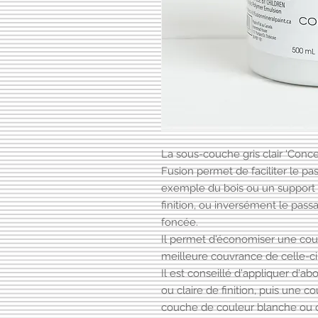
La sous-couche gris clair 'Conc
Fusion permet de faciliter le p
exemple du bois ou un support 
finition, ou inversément le pas
foncée.
Il permet d'économiser une couc
meilleure couvrance de celle-ci
Il est conseillé d'appliquer d'
ou claire de finition, puis une 
couche de couleur blanche ou c