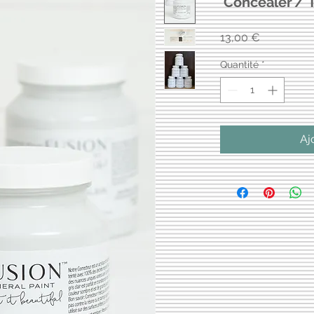
'Concealer'/'
Prix
13,00 €
Quantité
*
Aj