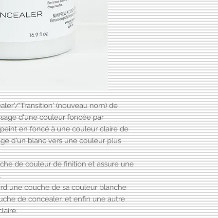
ealer'/'Transition' (nouveau nom) de
assage d'une couleur foncée par
peint en foncé à une couleur claire de
sage d'un blanc vers une couleur plus
he de couleur de finition et assure une
.
abord une couche de sa couleur blanche
couche de concealer, et enfin une autre
laire.