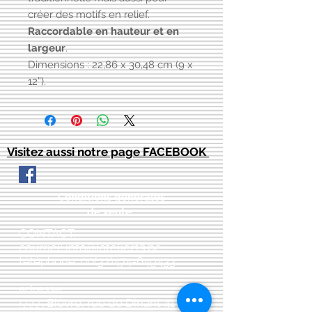
créer des motifs en relief.
Raccordable en hauteur et en
largeur
.
Dimensions : 22,86 x 30,48 cm (9 x
12”).
Visitez aussi notre page FACEBOOK
Conditions générales
de vente:
:
CONTACT:
courriel:
info@latelier13.be
téléphone:
00(32)474-649433
adresse:
5555 Bièvre, rue de Dinant 41