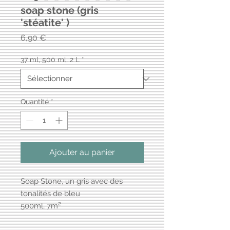
soap stone (gris
'stéatite' )
Prix
6,90 €
37 ml, 500 ml, 2 L
*
Quantité
*
Ajouter au panier
Soap Stone, un gris avec des
tonalités de bleu
500ml, 7m²