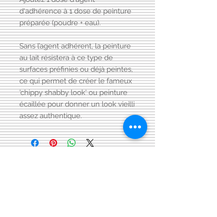
d'adhérence à 1 dose de peinture
préparée (poudre + eau).
Sans l’agent adhérent, la peinture
au lait résistera à ce type de
surfaces préfinies ou déjà peintes,
ce qui permet de créer le fameux
'chippy shabby look' ou peinture
écaillée pour donner un look vieilli
assez authentique.
Visitez aussi notre page FACEBOOK
Conditions générales
de vente:
: