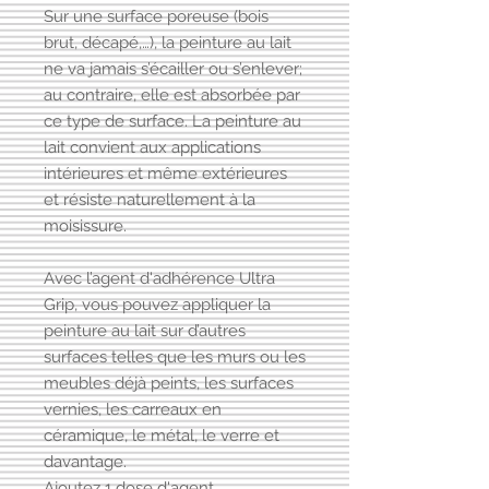
Sur une surface poreuse (bois
brut, décapé,…), la peinture au lait
ne va jamais s’écailler ou s’enlever;
au contraire, elle est absorbée par
ce type de surface. La peinture au
lait convient aux applications
intérieures et même extérieures
et résiste naturellement à la
moisissure.
Avec l’agent d'adhérence Ultra
Grip, vous pouvez appliquer la
peinture au lait sur d’autres
surfaces telles que les murs ou les
meubles déjà peints, les surfaces
vernies, les carreaux en
céramique, le métal, le verre et
davantage.
Ajoutez 1 dose d'agent