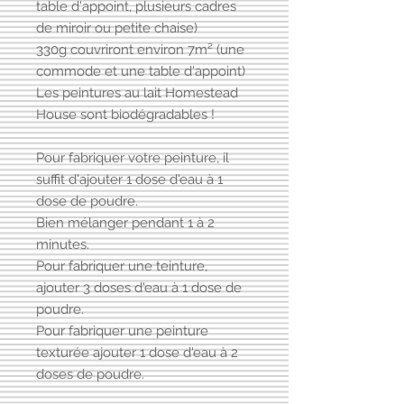
table d'appoint, plusieurs cadres
de miroir ou petite chaise)
330g couvriront environ 7m² (une
commode et une table d'appoint)
Les peintures au lait Homestead
House sont biodégradables !
Pour fabriquer votre peinture, il
suffit d'ajouter 1 dose d'eau à 1
dose de poudre.
Bien mélanger pendant 1 à 2
minutes.
Pour fabriquer une teinture,
ajouter 3 doses d'eau à 1 dose de
poudre.
Pour fabriquer une peinture
texturée ajouter 1 dose d'eau à 2
doses de poudre.