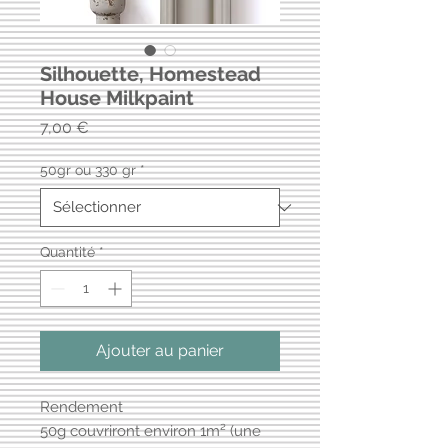
Silhouette, Homestead
House Milkpaint
Prix
7,00 €
50gr ou 330 gr
*
Quantité
*
Ajouter au panier
Rendement
50g couvriront environ 1m² (une