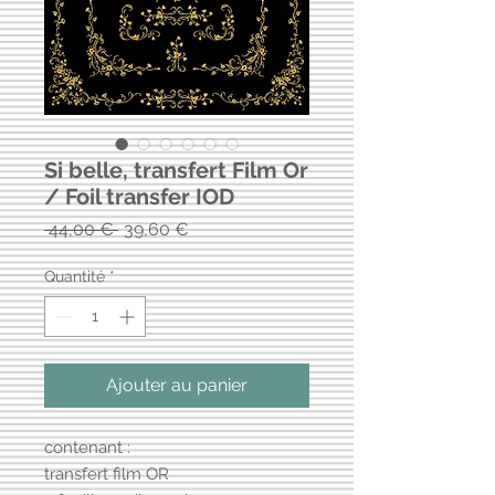
Si belle, transfert Film Or
/ Foil transfer IOD
Prix
Prix
 44,00 € 
39,60 €
original
promotionnel
Quantité
*
Ajouter au panier
contenant :
transfert film OR