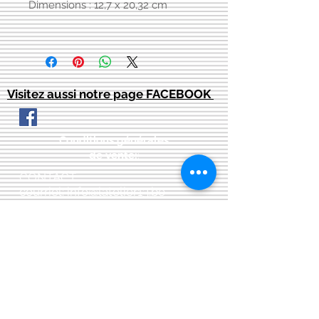
Dimensions : 12,7 x 20,32 cm
Visitez aussi notre page FACEBOOK
Conditions générales
de vente:
:
CONTACT:
courriel:
info@latelier13.be
téléphone:
00(32)474-649433
adresse:
5555 Bièvre, rue de Dinant 41
L'Atelier 13, phil&co srl
TVA: BE
0461 089 894