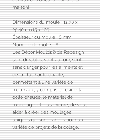
maison!
Dimensions du moule : 12,70 x
25,40 cm (5 x 10”).
Épaisseur du moule : 8 mm.
Nombre de motifs : 8
Les Décor Moulds® de Redesign
sont durables, vont au four, sont
sans danger pour les aliments et
de la plus haute qualité,
permettant à une variété de
matériaux, y compris la résine, la
colle chaude, le matériel de
modelage, et plus encore, de vous
aider à créer des moulages
uniques qui sont parfaits pour un
variété de projets de bricolage.