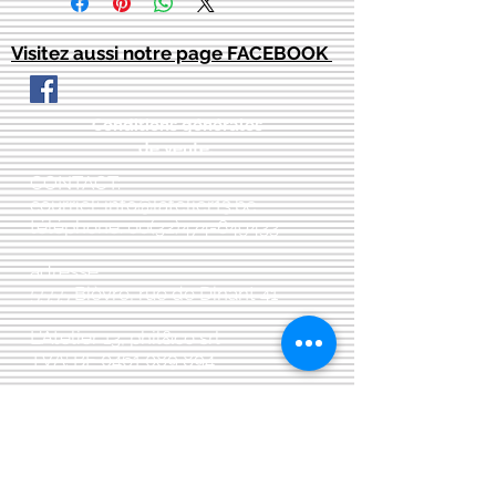
Visitez aussi notre page FACEBOOK
Conditions générales
de vente:
:
CONTACT:
courriel:
info@latelier13.be
téléphone:
00(32)474-649433
adresse:
5555 Bièvre, rue de Dinant 41
L'Atelier 13, phil&co srl
TVA: BE
0461 089 894