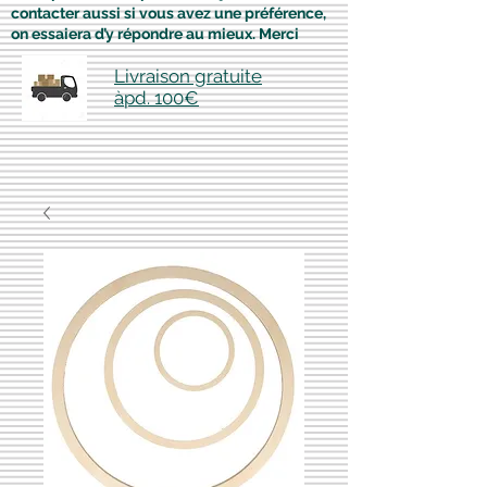
contacter aussi si vous avez une préférence,
on essaiera d’y répondre au mieux. Merci
Livraison gratuite
àpd. 100€