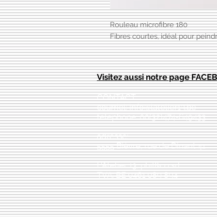
Rouleau microfibre 180
Fibres courtes, idéal pour peind
Visitez aussi notre page FAC
CONTACT:
courriel:
info@latelier13.be
téléphone: 00(32)474-649433
adresse:
5555 Bièvre, rue de Dinant 41
L'Atelier 13, phil&co srl
TVA: BE 0461 089 894