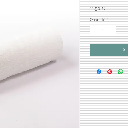
Prix
11,50 €
Quantité
*
Aj