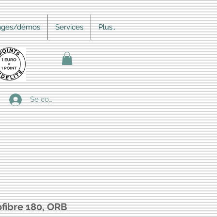
ages/démos
Services
Plus...
Se connecter
fibre 180, ORB