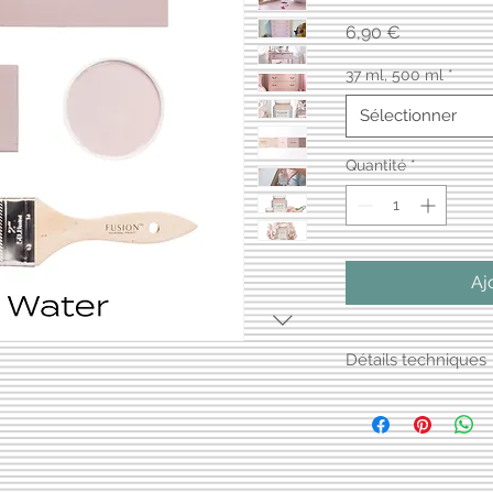
Prix
6,90 €
37 ml, 500 ml
*
Sélectionner
Quantité
*
Aj
Détails techniques
Peinture à base d'ea
acrylique pure
Couvrance : environ
Finition/brillance : 