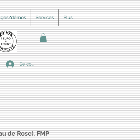
ages/démos
Services
Plus...
Se connecter
au de Rose), FMP