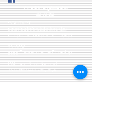
Conditions générales
de vente:
:
CONTACT:
courriel:
info@latelier13.be
téléphone:
00(32)474-649433
adresse:
5555 Bièvre, rue de Dinant 41
L'Atelier 13, phil&co srl
TVA: BE
0461 089 894