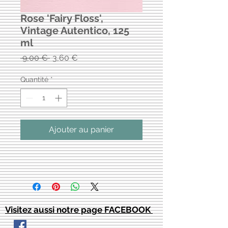
Rose 'Fairy Floss',
Vintage Autentico, 125
ml
Prix
Prix
 9,00 € 
3,60 €
original
promotionnel
Quantité
*
Ajouter au panier
Visitez aussi notre page FACEBOOK