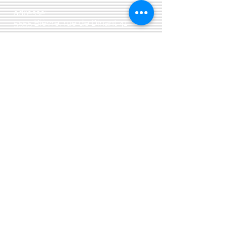
adresse:
5555 Bièvre, rue de Dinant 41
L'Atelier 13, phil&co srl
TVA: BE
0461 089 894
Livraisons et divers