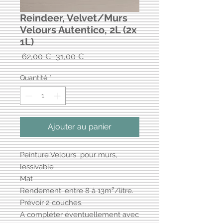
Reindeer, Velvet/Murs
Velours Autentico, 2L (2x
1L)
Prix
Prix
 62,00 € 
31,00 €
original
promotionnel
Quantité
*
Ajouter au panier
Peinture Velours pour murs,
lessivable
Mat
Rendement: entre 8 à 13m²/litre.
Prévoir 2 couches.
A compléter éventuellement avec