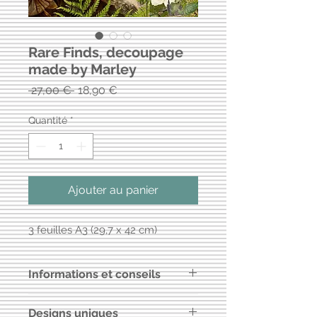
Rare Finds, decoupage
made by Marley
Prix
Prix
 27,00 € 
18,90 €
original
promotionnel
Quantité
*
Ajouter au panier
3 feuilles A3 (29,7 x 42 cm)
Informations et conseils
3 feuilles A3 (29,7 x 42 cm) de
Designs uniques
magnifique papier à découper pour