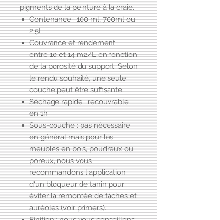
pigments de la peinture à la craie.
Contenance : 100 ml, 700ml ou
2.5L
Couvrance et rendement :
entre 10 et 14 m2/L en fonction
de la porosité du support. Selon
le rendu souhaité, une seule
couche peut être suffisante.
Séchage rapide : recouvrable
en 1h
Sous-couche : pas nécessaire
en général mais pour les
meubles en bois, poudreux ou
poreux, nous vous
recommandons l'application
d'un
bloqueur de tanin
pour
éviter la remontée de tâches et
auréoles (voir primers).
Finition : nous vous conseillons