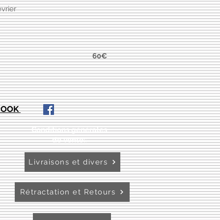
vrier
l 60€
EBOOK
Conditions générales
de vente:
:
Livraisons et divers
Rétractation et Retours