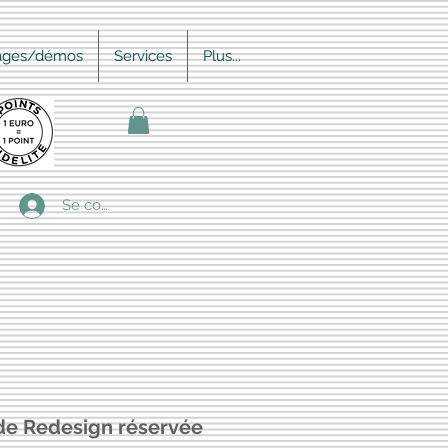
ages/démos
Services
Plus...
Se connecter
e Redesign réservée