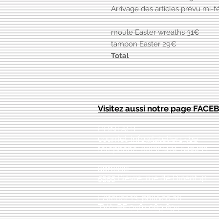
Arrivage des articles prévu mi-fé
moule Easter wreaths 31€
tampon Easter 29€
Tota
Visitez aussi notre page FAC
CONTACT:
courriel:
info@latelier13.be
téléphone: 00(32)474-649433
adresse:
5555 Bièvre, rue de Dinant 41
L'Atelier 13, phil&co srl
TVA: BE 0461 089 894