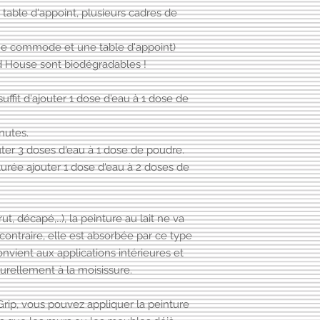
table d'appoint, plusieurs cadres de
ne commode et une table d'appoint)
d House sont biodégradables !
suffit d'ajouter 1 dose d'eau à 1 dose de
nutes.
uter 3 doses d'eau à 1 dose de poudre.
turée ajouter 1 dose d'eau à 2 doses de
t, décapé,…), la peinture au lait ne va
u contraire, elle est absorbée par ce type
onvient aux applications intérieures et
urellement à la moisissure.
Grip, vous pouvez appliquer la peinture