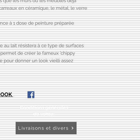
lles que les murs ou les meubles déjà
 carreaux en céramique, le métal, le verre
ence à 1 dose de peinture préparée
e au lait résistera à ce type de surfaces
i permet de créer le fameux 'chippy
e pour donner un look vieilli assez
EBOOK
Conditions générales
de vente:
:
Livraisons et divers