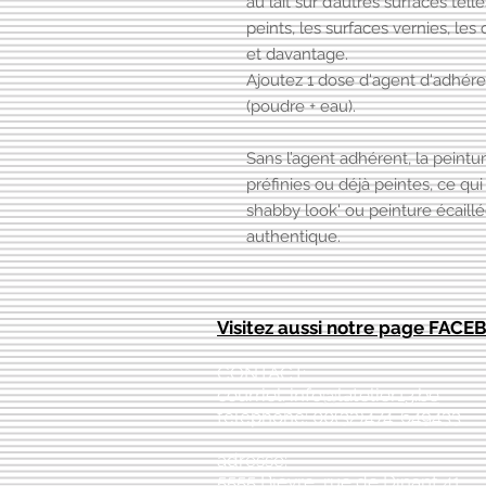
au lait sur d’autres surfaces te
peints, les surfaces vernies, les
et davantage.
Ajoutez 1 dose d'agent d'adhér
(poudre + eau).
Sans l’agent adhérent, la peintur
préfinies ou déjà peintes, ce qu
shabby look' ou peinture écaillé
authentique.
Visitez aussi notre page FAC
CONTACT:
courriel:
info@latelier13.be
téléphone: 00(32)474-649433
adresse:
5555 Bièvre, rue de Dinant 41