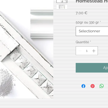
Homestead Ho
Prix
7,00 €
50gr ou 330 gr
*
Sélectionner
Quantité
*
Aj