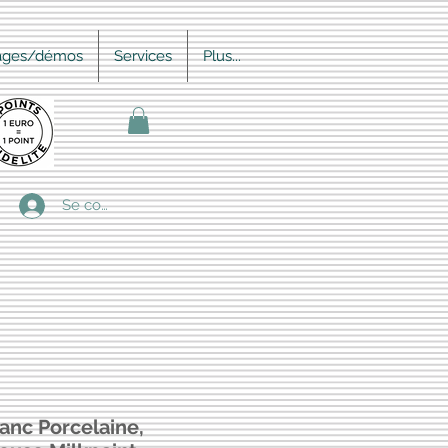
ages/démos
Services
Plus...
Se connecter
lanc Porcelaine,