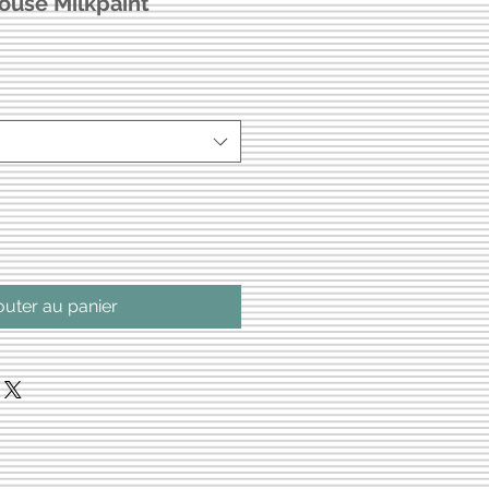
use Milkpaint
outer au panier