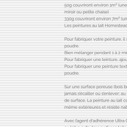
50g couvriront environ 1m² (une 
miroir ou petite chaise)
330g couvriront environ 7m² (u
Les peintures au lait Homestea
Pour fabriquer votre peinture, il 
poudre.
Bien mélanger pendant 1 à 2 mi
Pour fabriquer une teinture, ajo
Pour fabriquer une peinture tex
poudre.
Sur une surface poreuse (bois bru
jamais s’écailler ou s’enlever; a
de surface. La peinture au lait c
même extérieures et résiste nat
Avec l’agent d'adhérence Ultra 