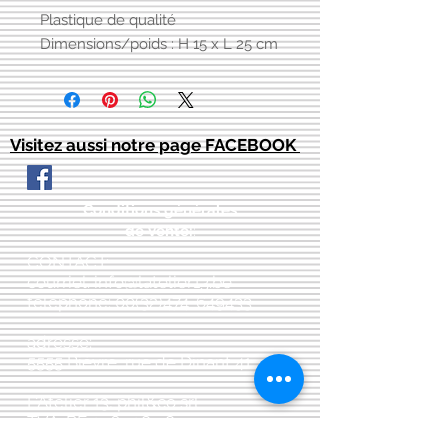
Plastique de qualité
Dimensions/poids : H 15 x L 25 cm
Visitez aussi notre page FACEBOOK
Conditions générales
de vente:
:
CONTACT:
courriel:
info@latelier13.be
téléphone:
00(32)474-649433
adresse:
5555 Bièvre, rue de Dinant 41
L'Atelier 13, phil&co srl
TVA: BE
0461 089 894