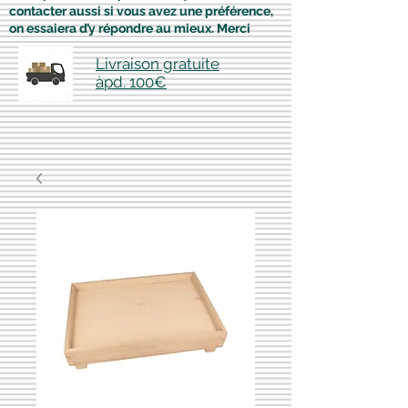
contacter aussi si vous avez une préférence,
on essaiera d’y répondre au mieux. Merci
Livraison gratuite
àpd. 100€