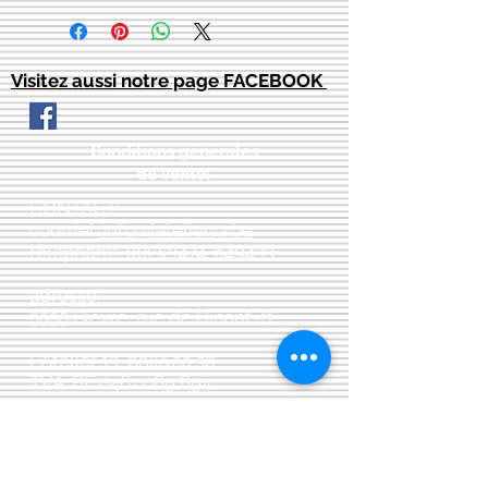
Visitez aussi notre page FACEBOOK
Conditions générales
de vente:
:
CONTACT:
courriel:
info@latelier13.be
téléphone:
00(32)474-649433
adresse:
5555 Bièvre, rue de Dinant 41
L'Atelier 13, phil&co srl
TVA: BE
0461 089 894