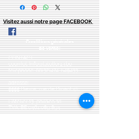
Visitez aussi notre page FACEBOOK
Conditions générales
de vente:
:
CONTACT:
courriel:
info@latelier13.be
téléphone:
00(32)474-649433
adresse:
5555 Bièvre, rue de Dinant 41
L'Atelier 13, phil&co srl
TVA: BE
0461 089 894