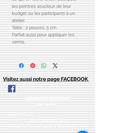
les peintres soucieux de leur
budget ou les participants à un
atelier.
Taille : 2 pouces, 5 cm.
Parfait aussi pour appliquer les
vernis.
Visitez aussi notre page FACEBOOK
Conditions générales
de vente:
:
CONTACT:
courriel:
info@latelier13.be
téléphone:
00(32)474-649433