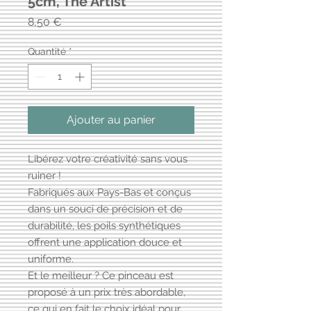
5cm, The Artist
Prix
8,50 €
Quantité
*
Ajouter au panier
Libérez votre créativité sans vous
ruiner !
Fabriqués aux Pays-Bas et conçus
dans un souci de précision et de
durabilité, les poils synthétiques
offrent une application douce et
uniforme.
Et le meilleur ? Ce pinceau est
proposé à un prix très abordable,
ce qui en fait le choix idéal pour