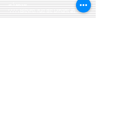
adresse:
5555 Bièvre, rue de Dinant 41
L'Atelier 13, phil&co srl
TVA: BE
0461 089 894
Livraisons et divers