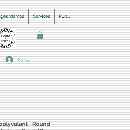
ages/démos
Services
Plus...
Se connecter
polyvalant , Round