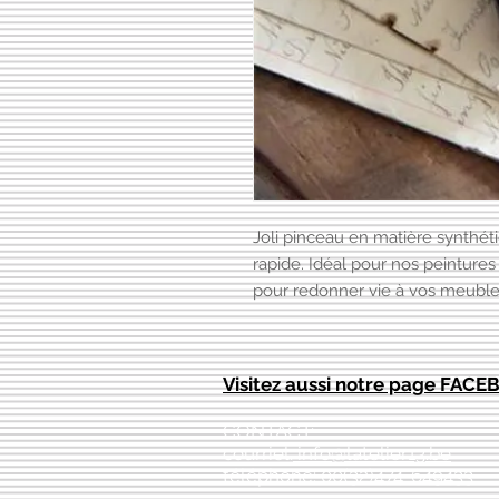
Joli pinceau en matière synthéti
rapide. Idéal pour nos peintures 
pour redonner vie à vos meubles 
Visitez aussi notre page FAC
CONTACT:
courriel:
info@latelier13.be
téléphone: 00(32)474-649433