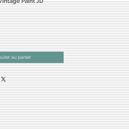
Vintage Paint JD
ix
romotionnel
outer au panier