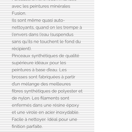
avec les peintures minérales
Fusion.
Ils sont même quasi auto-
nettoyants, quand on les trempe à
l'envers dans l'eau (suspendus
sans qu'ils ne touchent le fond du
récipient).
Pinceaux synthétiques de qualité
supérieure idéaux pour les
peintures à base d’eau. Les
brosses sont fabriquées à partir
d’un mélange des meilleures
fibres synthétiques de polyester et
de nylon. Les filaments sont
enfermés dans une résine époxy
et une virole en acier inoxydable.
Facile à nettoyer. Idéal pour une
finition parfaite.