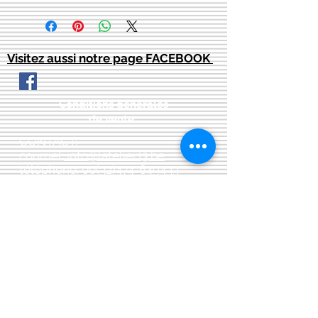
Visitez aussi notre page FACEBOOK
Conditions générales
de vente:
:
CONTACT:
courriel:
info@latelier13.be
téléphone:
00(32)474-649433
adresse:
5555 Bièvre, rue de Dinant 41
L'Atelier 13, phil&co srl
TVA: BE
0461 089 894