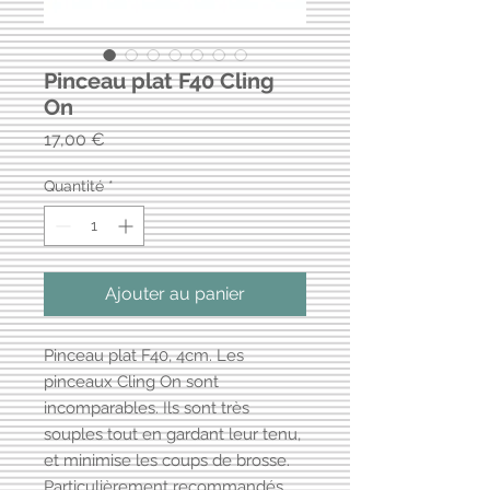
Pinceau plat F40 Cling
On
Prix
17,00 €
Quantité
*
Ajouter au panier
Pinceau plat F40, 4cm. Les
pinceaux Cling On sont
incomparables. Ils sont très
souples tout en gardant leur tenu,
et minimise les coups de brosse.
Particulièrement recommandés