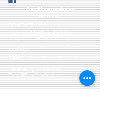
Conditions générales
de vente:
:
CONTACT:
courriel:
info@latelier13.be
téléphone:
00(32)474-649433
adresse:
5555 Bièvre, rue de Dinant 41
L'Atelier 13, phil&co srl
TVA: BE
0461 089 894