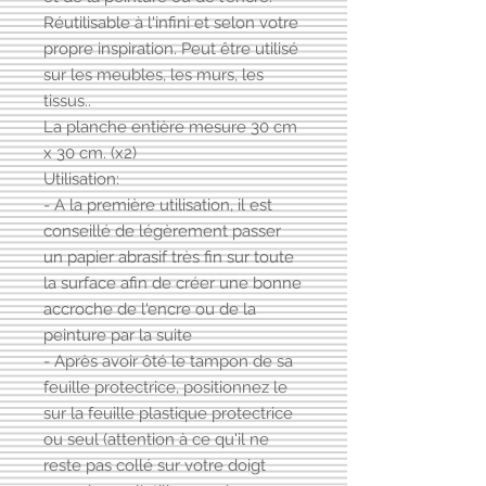
Réutilisable à l'infini et selon votre
propre inspiration. Peut être utilisé
sur les meubles, les murs, les
tissus..
La planche entière mesure 30 cm
x 30 cm. (x2)
Utilisation:
- A la première utilisation, il est
conseillé de légèrement passer
un papier abrasif très fin sur toute
la surface afin de créer une bonne
accroche de l'encre ou de la
peinture par la suite
- Après avoir ôté le tampon de sa
feuille protectrice, positionnez le
sur la feuille plastique protectrice
ou seul (attention à ce qu'il ne
reste pas collé sur votre doigt