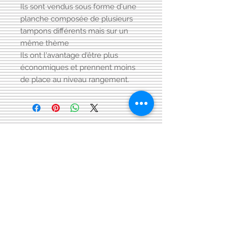
Ils sont vendus sous forme d'une
planche composée de plusieurs
tampons différents mais sur un
même thème
Ils ont l'avantage d'être plus
économiques et prennent moins
de place au niveau rangement.
Visitez aussi notre page FACEBOOK
Conditions générales
de vente:
:
CONTACT:
courriel:
info@latelier13.be
téléphone:
00(32)474-649433