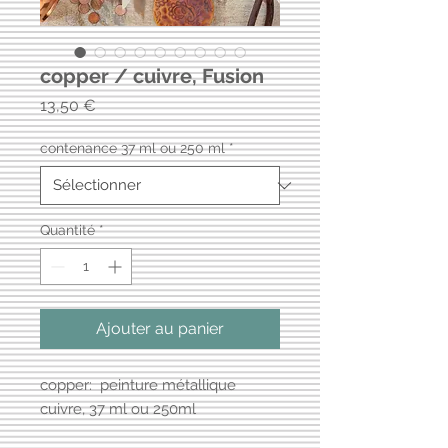
copper / cuivre, Fusion
Prix
13,50 €
contenance 37 ml ou 250 ml
*
Quantité
*
Ajouter au panier
copper: peinture métallique
cuivre, 37 ml ou 250ml