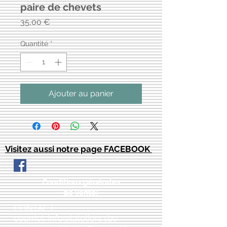
paire de chevets
Prix
35,00 €
Quantité
*
Ajouter au panier
Visitez aussi notre page FACEBOOK
Conditions générales
de vente:
:
CONTACT:
courriel:
info@latelier13.be