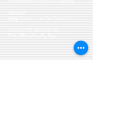
téléphone:
00(32)474-649433
adresse:
5555 Bièvre, rue de Dinant 41
L'Atelier 13, phil&co srl
TVA: BE
0461 089 894