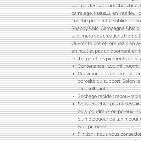
sur tous les supports (bois brut, v
carrelage, tissus...), en intérie
couche pour cette sublime peintu
Shabby Chic, Campagne Chic ou 
sublimera vos créations Home 
Ouvrez le pot et remuez bien a
en haut et pas uniquement en tou
la charge et les pigments de la p
Contenance : 100 ml, 700ml
Couvrance et rendement : ent
porosité du support. Selon l
être suffisante.
Séchage rapide : recouvrable
Sous-couche : pas nécessair
bois, poudreux ou poreux, n
d'un
bloqueur de tanin
pour é
(voir primers).
Finition : nous vous conseill