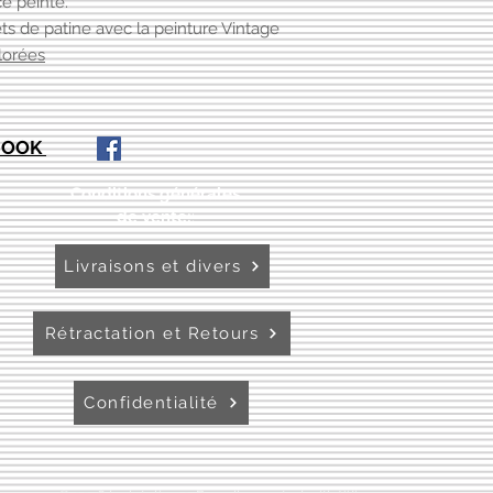
e peinte.
ts de patine avec la peinture Vintage
lorées
EBOOK
Conditions générales
de vente:
:
Livraisons et divers
Rétractation et Retours
Confidentialité