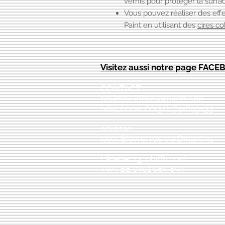
vernis
pour protéger la surfac
Vous pouvez réaliser des effe
Paint en utilisant des
cires co
Visitez aussi notre page FAC
CONTACT:
courriel:
info@latelier13.be
téléphone: 00(32)474-649433
adresse:
5555 Bièvre, rue de Dinant 41
L'Atelier 13, phil&co srl
TVA: BE 0461 089 894