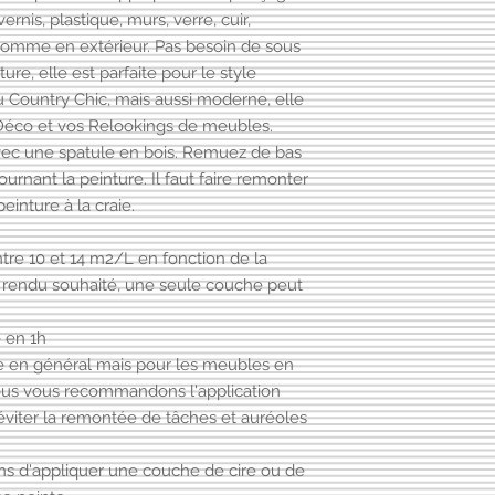
Certifiée Ecolabel s
ernis, plastique, murs, verre, cuir,
peinture Vintage Pai
ur comme en extérieur. Pas besoin de sous
écoresponsable, res
re, elle est parfaite pour le style
de votre santé. Gara
sans ammoniaque, s
Country Chic, mais aussi moderne, elle
normes écologiques 
Déco et vos Relookings de meubles.
sécurité de la santé
vec une spatule en bois. Remuez de bas
un très faible nive
rnant la peinture. Il faut faire remonter
organiques volatiles
einture à la craie.
dans le respect des 
cette peinture est vé
re 10 et 14 m2/L en fonction de la
e rendu souhaité, une seule couche peut
 en 1h
e en général mais pour les meubles en
ous vous recommandons l'application
viter la remontée de tâches et auréoles
ons d'appliquer
une couche de cire
ou
de