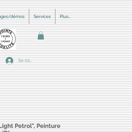
ages/démos
Services
Plus...
Se connecter
Light Petrol", Peinture