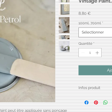
Vintage Paint
Prix
8,80 €
100ml, 700ml
*
Sélectionner
Quantité
*
Aj
Infos produit
La peinture
Vintage
écologique, de fabr
qualité certifiée Eco
ge Paint peut être appliquée sans ponçage