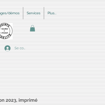
ages/démos
Services
Plus...
Se connecter
on 2023, imprimé