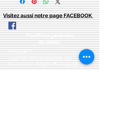
Visitez aussi notre page FACEBOOK
Conditions générales
de vente:
:
CONTACT:
courriel:
info@latelier13.be
téléphone:
00(32)474-649433
adresse:
5555 Bièvre, rue de Dinant 41
L'Atelier 13, phil&co srl
TVA: BE
0461 089 894