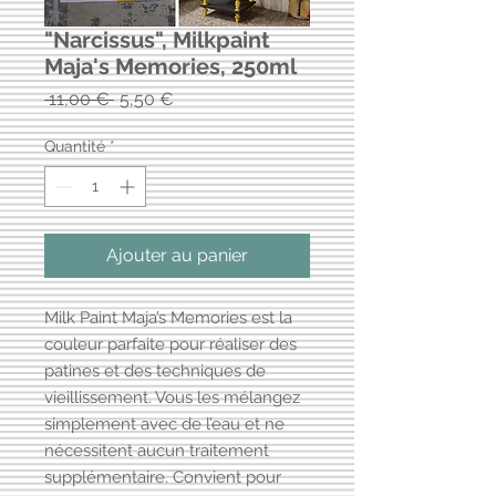
"Narcissus", Milkpaint
Maja's Memories, 250ml
Prix
Prix
 11,00 € 
5,50 €
original
promotionnel
Quantité
*
Ajouter au panier
Milk Paint Maja’s Memories est la
couleur parfaite pour réaliser des
patines et des techniques de
vieillissement. Vous les mélangez
simplement avec de l’eau et ne
nécessitent aucun traitement
supplémentaire. Convient pour