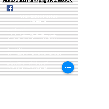
Visitez aussi notre page FACEBOOK
Conditions générales
de vente:
:
CONTACT:
courriel:
info@latelier13.be
téléphone:
00(32)474-649433
adresse:
5555 Bièvre, rue de Dinant 41
L'Atelier 13, phil&co srl
TVA: BE
0461 089 894