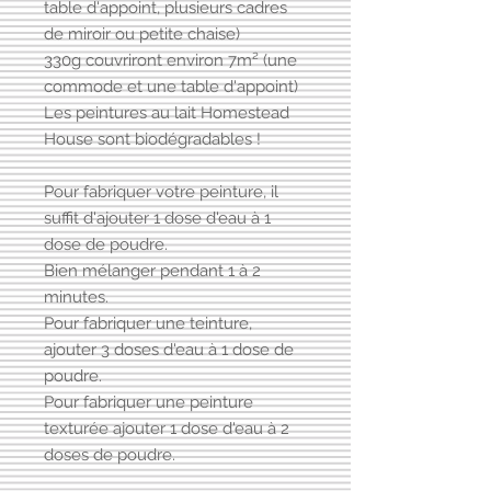
table d'appoint, plusieurs cadres
de miroir ou petite chaise)
330g couvriront environ 7m² (une
commode et une table d'appoint)
Les peintures au lait Homestead
House sont biodégradables !
Pour fabriquer votre peinture, il
suffit d'ajouter 1 dose d'eau à 1
dose de poudre.
Bien mélanger pendant 1 à 2
minutes.
Pour fabriquer une teinture,
ajouter 3 doses d'eau à 1 dose de
poudre.
Pour fabriquer une peinture
texturée ajouter 1 dose d'eau à 2
doses de poudre.