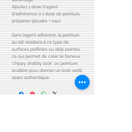
Ajoutez 1 dose d'agent
d'adhérence à 1 dose de peinture
préparée (poudre + eau).
Sans l’agent adhérent, la peinture
au lait résistera à ce type de
surfaces préfinies ou déjà peintes,
ce qui permet de créer le fameux
'chippy shabby look' ou peinture
écaillée pour donner un look vieilli
assez authentique.
Visitez aussi notre page FACEBOOK
Conditions générales