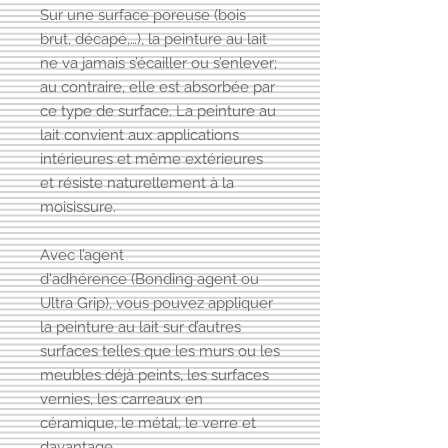
Sur une surface poreuse (bois
brut, décapé,…), la peinture au lait
ne va jamais s’écailler ou s’enlever;
au contraire, elle est absorbée par
ce type de surface. La peinture au
lait convient aux applications
intérieures et même extérieures
et résiste naturellement à la
moisissure.
Avec l’agent
d'adhérence (Bonding agent ou
Ultra Grip), vous pouvez appliquer
la peinture au lait sur d’autres
surfaces telles que les murs ou les
meubles déjà peints, les surfaces
vernies, les carreaux en
céramique, le métal, le verre et
davantage.