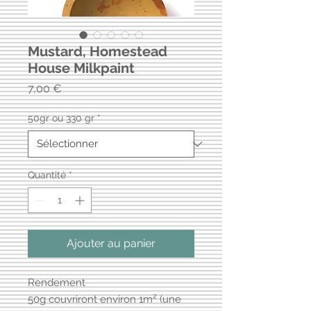
Mustard, Homestead
House Milkpaint
Prix
7,00 €
50gr ou 330 gr
*
Quantité
*
Ajouter au panier
Rendement
50g couvriront environ 1m² (une