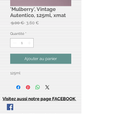
'Mulberry', Vintage
Autentico, 125ml, xmat
Prix
Prix
 9,00 € 
3,60 €
original
promotionnel
Quantité
*
Ajouter au panier
125ml
Visitez aussi notre page FACEBOOK