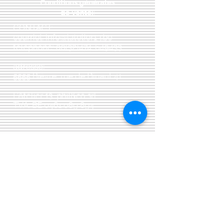
Conditions générales
de vente:
:
CONTACT:
courriel:
info@latelier13.be
téléphone:
00(32)474-649433
adresse:
5555 Bièvre, rue de Dinant 41
L'Atelier 13, phil&co srl
TVA: BE
0461 089 894