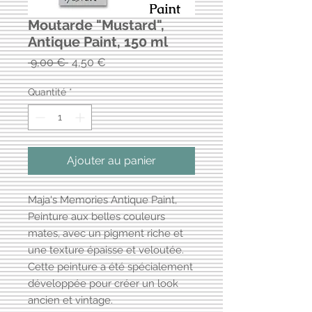
Moutarde "Mustard",
Antique Paint, 150 ml
Prix
Prix
 9,00 € 
4,50 €
original
promotionnel
Quantité
*
Ajouter au panier
Maja's Memories Antique Paint,
Peinture aux belles couleurs
mates, avec un pigment riche et
une texture épaisse et veloutée.
Cette peinture a été spécialement
développée pour créer un look
ancien et vintage.